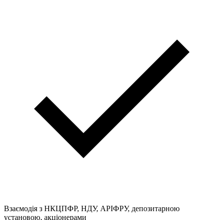
Взаємодія з НКЦПФР, НДУ, АРІФРУ, депозитарною
установою, акціонерами