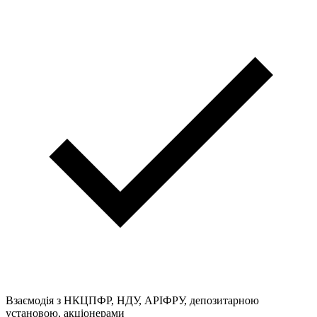
Взаємодія з НКЦПФР, НДУ, АРІФРУ, депозитарною
установою, акціонерами