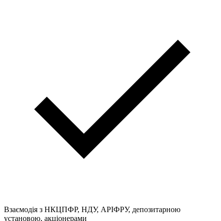
Взаємодія з НКЦПФР, НДУ, АРІФРУ, депозитарною
установою, акціонерами