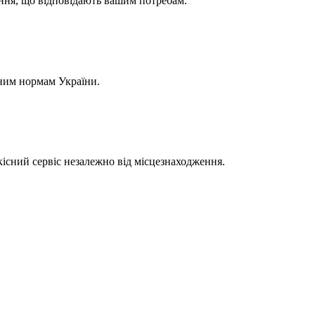
ння, що відповідають вашим потребам.
йним нормам України.
кісний сервіс незалежно від місцезнаходження.