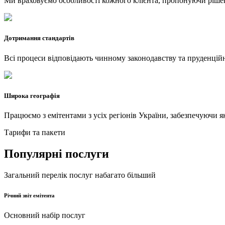
Ми враховуємо особливості кожного клієнта, пропонуючи ріше
Дотримання стандартів
Всі процеси відповідають чинному законодавству та пруденці
Широка географія
Працюємо з емітентами з усіх регіонів України, забезпечуючи я
Тарифи та пакети
Популярні послуги
Загальний перелік послуг набагато більший
Річний звіт емітента
Основний набір послуг