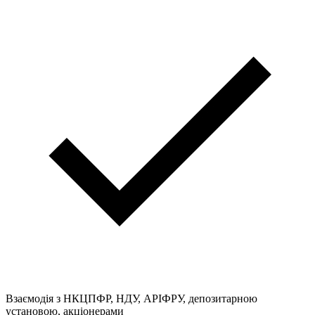
Взаємодія з НКЦПФР, НДУ, АРІФРУ, депозитарною
установою, акціонерами