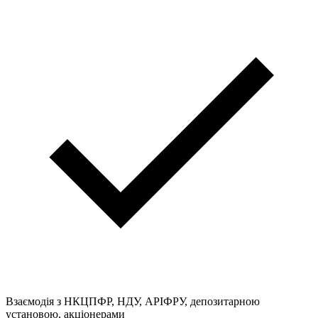
Взаємодія з НКЦПФР, НДУ, АРІФРУ, депозитарною
установою, акціонерами